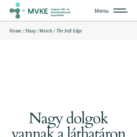
Skip
to
Menu
the
content
Home
Shop
Merch
The Soft Edge
Nagy dolgok
vannak a láthatáron