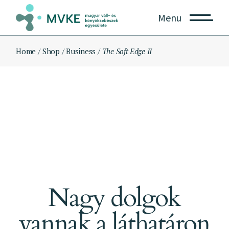
Skip
to
Menu
the
content
Home
Shop
Business
The Soft Edge II
Nagy dolgok
vannak a láthatáron