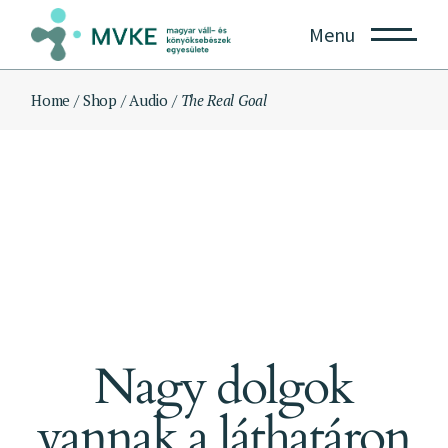
Skip
to
Menu
the
content
Home
Shop
Audio
The Real Goal
Nagy dolgok
vannak a láthatáron