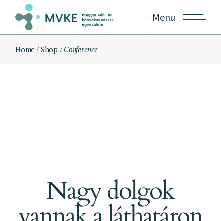
Skip
to
Menu
the
content
Home
Shop
Conference
Nagy dolgok
vannak a láthatáron