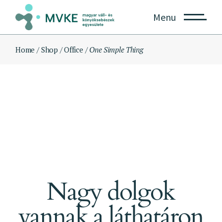
Skip
to
Menu
the
content
Home
Shop
Office
One Simple Thing
Nagy dolgok
vannak a láthatáron